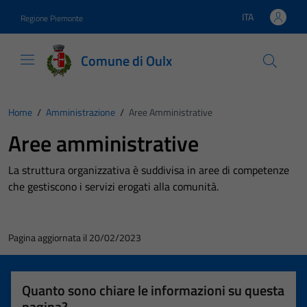
Vai ai contenuti
Vai al footer
ITA
Regione Piemonte
Lingua attiva:
Comune di Oulx
Home
/
Amministrazione
/
Aree Amministrative
Aree amministrative
La struttura organizzativa è suddivisa in aree di competenze
che gestiscono i servizi erogati alla comunità.
Pagina aggiornata il 20/02/2023
Quanto sono chiare le informazioni su questa
pagina?