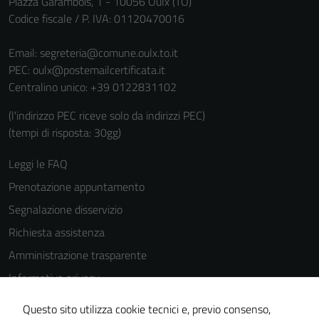
Piazza Garambois, 1 - 10056 Oulx (TO)
Codice fiscale / P. IVA: 01120470016
Email:
segreteria@comune.oulx.to.it
PEC:
oulx@postemailcertificata.it
Centralino unico: +39 0122831102
(l'indirizzo PEC riceve solo da indirizzi PEC)
(tempi di risposta: 30gg)
Leggi le FAQ
Prenotazione appuntamento
Segnalazione disservizio
Richiesta assistenza
Amministrazione trasparente
Informativa privacy
Cookie Policy
Questo sito utilizza cookie tecnici e, previo consenso,