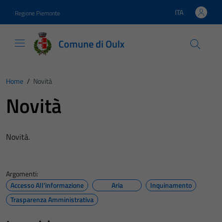
Vai ai contenuti
Vai al footer
ITA
Regione Piemonte
Lingua attiva:
Comune di Oulx
Home
/
Novità
Novità
Novità.
Argomenti:
Accesso All'informazione
Aria
Inquinamento
Trasparenza Amministrativa