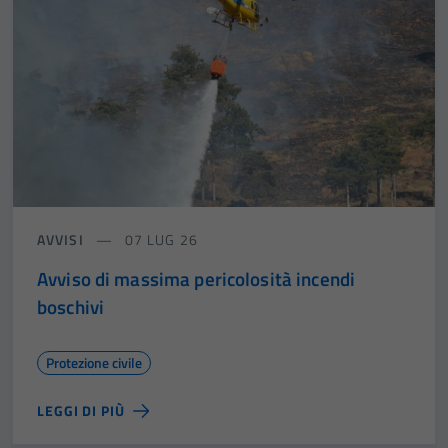
AVVISI
07 LUG 26
Avviso di massima pericolosità incendi
boschivi
Protezione civile
LEGGI DI PIÙ