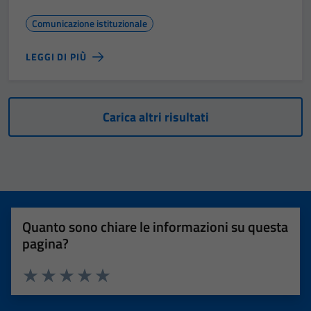
Comunicazione istituzionale
LEGGI DI PIÙ
Carica altri risultati
Quanto sono chiare le informazioni su questa
pagina?
Tecnici
Valuta 1 stelle su 5
Valuta 2 stelle su 5
Valuta 3 stelle su 5
Valuta 4 stelle su 5
Valuta 5 stelle su 5
Questi cookie
sono necessari