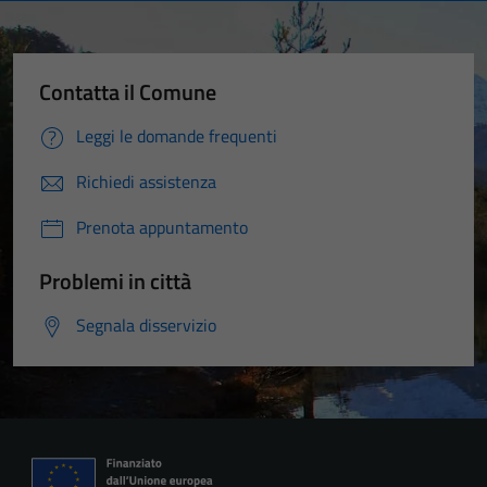
per il
funzionamento
del sito e non
Contatta il Comune
possono
essere
Leggi le domande frequenti
disabilitati.
Richiedi assistenza
Questi cookie
non raccolgono
Prenota appuntamento
informazioni
personali.
Problemi in città
Segnala disservizio