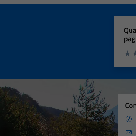
Qua
pag
Valut
Va
Con