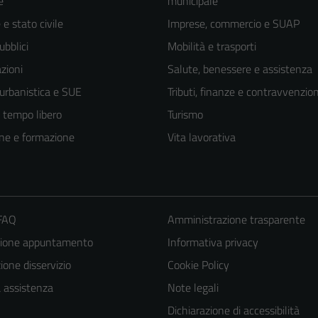
e
municipale
e stato civile
Imprese, commercio e SUAP
ubblici
Mobilità e trasporti
zioni
Salute, benessere e assistenza
 urbanistica e SUE
Tributi, finanze e contravvenzion
e tempo libero
Turismo
ne e formazione
Vita lavorativa
 FAQ
Amministrazione trasparente
zione appuntamento
Informativa privacy
one disservizio
Cookie Policy
a assistenza
Note legali
Dichiarazione di accessibilità