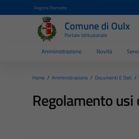
Vai ai contenuti
Vai al footer
Regione Piemonte
Comune di Oulx
Portale Istituzionale
Amministrazione
Novità
Servi
Home
/
Amministrazione
/
Documenti E Dati
/
Regolamento usi c