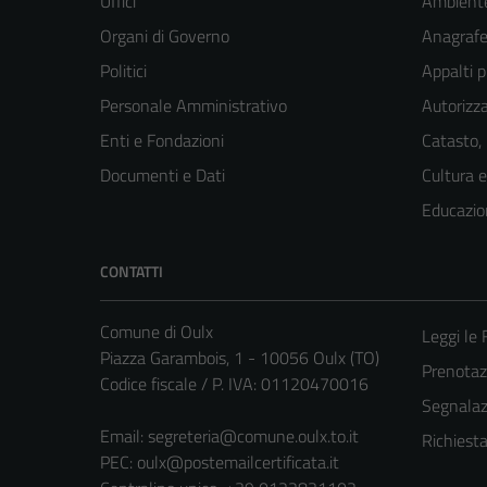
Uffici
Ambient
Organi di Governo
Anagrafe 
Politici
Appalti p
Personale Amministrativo
Autorizza
Enti e Fondazioni
Catasto,
Documenti e Dati
Cultura 
Educazio
CONTATTI
Comune di Oulx
Leggi le
Piazza Garambois, 1 - 10056 Oulx (TO)
Prenota
Codice fiscale / P. IVA: 01120470016
Segnalazi
Email:
segreteria@comune.oulx.to.it
Richiest
PEC:
oulx@postemailcertificata.it