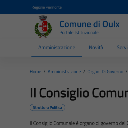
Vai ai contenuti
Vai al footer
Regione Piemonte
Comune di Oulx
Portale Istituzionale
Amministrazione
Novità
Servi
Home
/
Amministrazione
/
Organi Di Governo
/
Il Consiglio Comu
Struttura Politica
Il Consiglio Comunale è organo di governo del