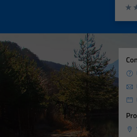
Valut
Va
Con
Pro