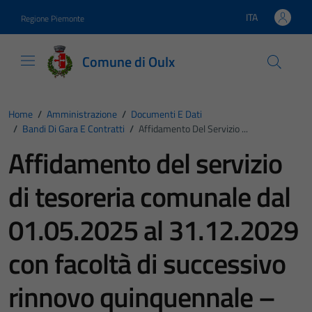
Vai ai contenuti
Vai al footer
ITA
Regione Piemonte
Lingua attiva:
Comune di Oulx
Home
/
Amministrazione
/
Documenti E Dati
/
Bandi Di Gara E Contratti
/
Affidamento Del Servizio ...
Affidamento del servizio
di tesoreria comunale dal
01.05.2025 al 31.12.2029
con facoltà di successivo
rinnovo quinquennale –