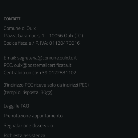
Tecnici
Questi cookie
sono necessari
CONTATTI
per il
Comune di Oulx
funzionamento
Piazza Garambois, 1 - 10056 Oulx (TO)
del sito e non
Codice fiscale / P. IVA: 01120470016
possono
essere
Email:
segreteria@comune.oulx.to.it
disabilitati.
PEC:
oulx@postemailcertificata.it
Questi cookie
Centralino unico: +39 0122831102
non raccolgono
informazioni
(l'indirizzo PEC riceve solo da indirizzi PEC)
personali.
(tempi di risposta: 30gg)
Leggi le FAQ
Prenotazione appuntamento
Segnalazione disservizio
Richiesta assistenza