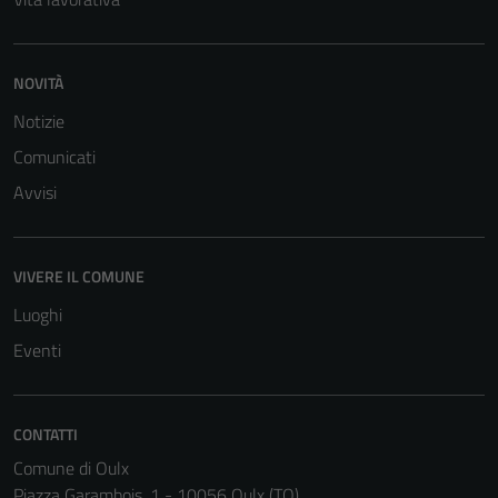
NOVITÀ
Notizie
Comunicati
Avvisi
VIVERE IL COMUNE
Luoghi
Eventi
CONTATTI
Tecnici
Questi cookie
Comune di Oulx
sono necessari
Piazza Garambois, 1 - 10056 Oulx (TO)