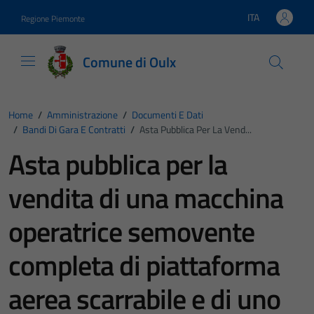
Vai ai contenuti
Vai al footer
ITA
Regione Piemonte
Lingua attiva:
Comune di Oulx
Home
/
Amministrazione
/
Documenti E Dati
/
Bandi Di Gara E Contratti
/
Asta Pubblica Per La Vend...
Asta pubblica per la
vendita di una macchina
operatrice semovente
completa di piattaforma
aerea scarrabile e di uno