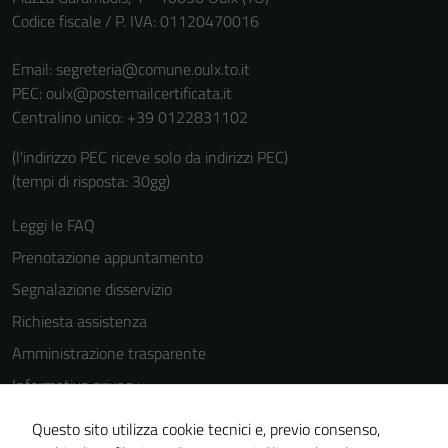
per il
Codice fiscale / P. IVA: 01120470016
funzionamento
del sito e non
Email:
segreteria@comune.oulx.to.it
possono
PEC:
oulx@postemailcertificata.it
essere
Centralino unico: +39 0122831102
disabilitati.
(l'indirizzo PEC riceve solo da indirizzi PEC)
Questi cookie
(tempi di risposta: 30gg)
non raccolgono
informazioni
Leggi le FAQ
personali.
Prenotazione appuntamento
Segnalazione disservizio
Richiesta assistenza
Amministrazione trasparente
Informativa privacy
Cookie Policy
Questo sito utilizza cookie tecnici e, previo consenso,