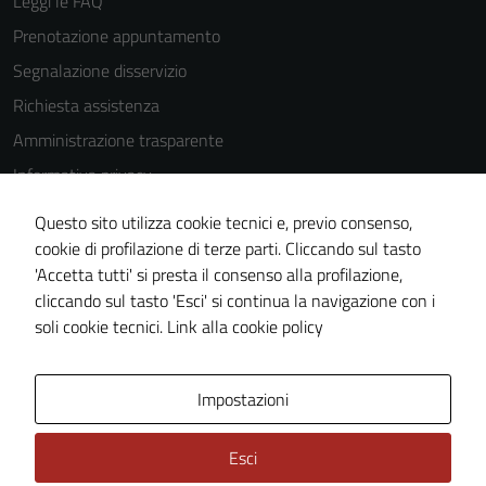
Leggi le FAQ
essere
disabilitati.
Prenotazione appuntamento
Questi cookie
Segnalazione disservizio
non raccolgono
Richiesta assistenza
informazioni
personali.
Amministrazione trasparente
Informativa privacy
Cookie Policy
Questo sito utilizza cookie tecnici e, previo consenso,
Note legali
cookie di profilazione di terze parti. Cliccando sul tasto
'Accetta tutti' si presta il consenso alla profilazione,
Dichiarazione di accessibilità
cliccando sul tasto 'Esci' si continua la navigazione con i
Piano di miglioramento del sito
soli cookie tecnici.
Link alla cookie policy
Area Privata
Impostazioni
Esci