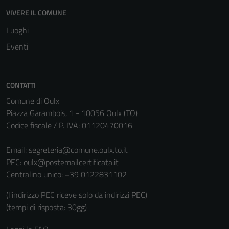
VIVERE IL COMUNE
Luoghi
Eventi
CONTATTI
Comune di Oulx
Piazza Garambois, 1 - 10056 Oulx (TO)
Codice fiscale / P. IVA: 01120470016
Tecnici
Email:
segreteria@comune.oulx.to.it
Questi cookie
PEC:
oulx@postemailcertificata.it
sono necessari
Centralino unico: +39 0122831102
per il
funzionamento
(l'indirizzo PEC riceve solo da indirizzi PEC)
del sito e non
(tempi di risposta: 30gg)
possono