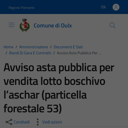
Vai ai contenuti
Vai al footer
ITA
Regione Piemonte
Lingua attiva:
Comune di Oulx
Home
/
Amministrazione
/
Documenti E Dati
/
Bandi Di Gara E Contratti
/
Avviso Asta Pubblica Per ...
Avviso asta pubblica per
vendita lotto boschivo
l’aschar (particella
forestale 53)
Condividi
Vedi azioni