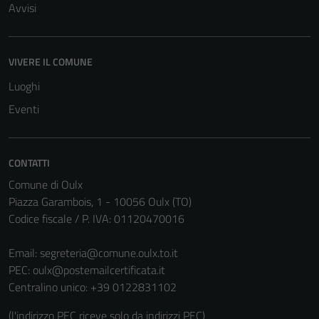
Avvisi
VIVERE IL COMUNE
Tecnici
Questi cookie
Luoghi
sono necessari
Eventi
per il
funzionamento
del sito e non
CONTATTI
possono
Comune di Oulx
essere
Piazza Garambois, 1 - 10056 Oulx (TO)
disabilitati.
Codice fiscale / P. IVA: 01120470016
Questi cookie
non raccolgono
Email:
segreteria@comune.oulx.to.it
informazioni
PEC:
oulx@postemailcertificata.it
personali.
Centralino unico: +39 0122831102
(l'indirizzo PEC riceve solo da indirizzi PEC)