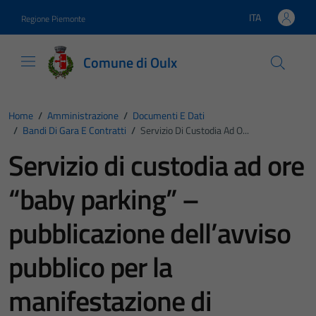
Vai ai contenuti
Vai al footer
ITA
Regione Piemonte
Lingua attiva:
Comune di Oulx
Home
/
Amministrazione
/
Documenti E Dati
/
Bandi Di Gara E Contratti
/
Servizio Di Custodia Ad O...
Servizio di custodia ad ore
“baby parking” –
pubblicazione dell’avviso
pubblico per la
manifestazione di