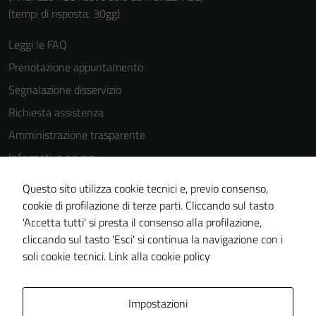
(tempi di risposta: 30gg)
Leggi le FAQ
Prenotazione appuntamento
Segnalazione disservizio
Richiesta assistenza
Amministrazione trasparente
Informativa privacy
Cookie Policy
Questo sito utilizza cookie tecnici e, previo consenso,
Note legali
cookie di profilazione di terze parti. Cliccando sul tasto
'Accetta tutti' si presta il consenso alla profilazione,
Dichiarazione di accessibilità
cliccando sul tasto 'Esci' si continua la navigazione con i
Piano di miglioramento del sito
soli cookie tecnici.
Link alla cookie policy
Area Privata
Impostazioni