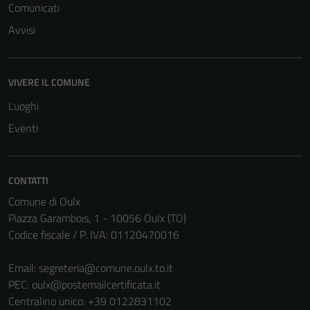
Comunicati
Avvisi
Tecnici
VIVERE IL COMUNE
Questi cookie
Luoghi
sono necessari
per il
Eventi
funzionamento
del sito e non
possono
CONTATTI
essere
Comune di Oulx
disabilitati.
Piazza Garambois, 1 - 10056 Oulx (TO)
Questi cookie
Codice fiscale / P. IVA: 01120470016
non raccolgono
informazioni
Email:
segreteria@comune.oulx.to.it
personali.
PEC:
oulx@postemailcertificata.it
Centralino unico: +39 0122831102