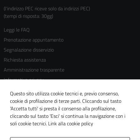
(l'indirizzo PEC riceve solo da indirizzi PEC)
(tempi di risposta: 30gg)
Leggi le FAQ
Prenotazione appuntamento
Segnalazione disservizio
Richiesta assistenza
Amministrazione trasparente
Informativa privacy
Cookie Policy
Questo sito utilizza cookie tecnici e, previo consenso,
Note legali
cookie di profilazione di terze parti. Cliccando sul tasto
'Accetta tutti' si presta il consenso alla profilazione,
Dichiarazione di accessibilità
cliccando sul tasto 'Esci' si continua la navigazione con i
Piano di miglioramento del sito
soli cookie tecnici.
Link alla cookie policy