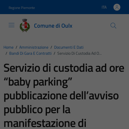
Vai ai contenuti
Vai al footer
ITA
Regione Piemonte
Lingua attiva:
Comune di Oulx
Home
/
Amministrazione
/
Documenti E Dati
/
Bandi Di Gara E Contratti
/
Servizio Di Custodia Ad O...
Servizio di custodia ad ore
“baby parking”
pubblicazione dell’avviso
pubblico per la
manifestazione di