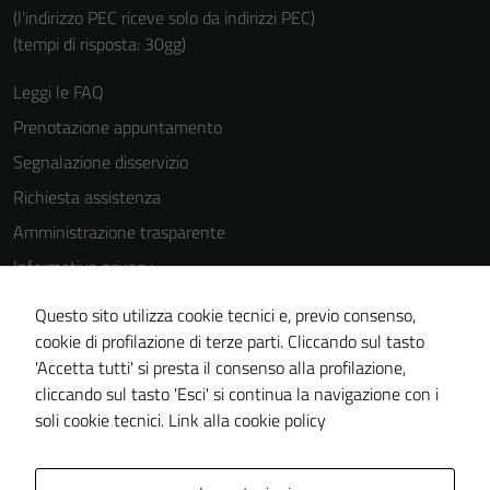
(l'indirizzo PEC riceve solo da indirizzi PEC)
(tempi di risposta: 30gg)
Leggi le FAQ
Tecnici
Prenotazione appuntamento
Questi cookie
Segnalazione disservizio
sono necessari
per il
Richiesta assistenza
funzionamento
Amministrazione trasparente
del sito e non
Informativa privacy
possono
essere
Cookie Policy
Questo sito utilizza cookie tecnici e, previo consenso,
disabilitati.
Note legali
cookie di profilazione di terze parti. Cliccando sul tasto
Questi cookie
'Accetta tutti' si presta il consenso alla profilazione,
Dichiarazione di accessibilità
non raccolgono
cliccando sul tasto 'Esci' si continua la navigazione con i
informazioni
Piano di miglioramento del sito
soli cookie tecnici.
Link alla cookie policy
personali.