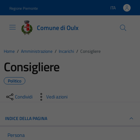
Vai ai contenuti
Vai al footer
ITA
Regione Piemonte
Lingua attiva:
Comune di Oulx
Home
/
Amministrazione
/
Incarichi
/
Consigliere
Consigliere
Politico
Condividi
Vedi azioni
INDICE DELLA PAGINA
Persona