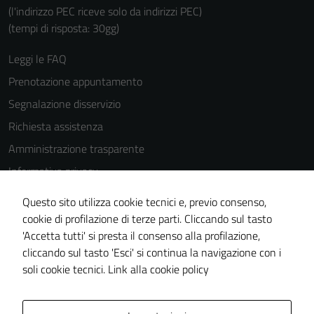
(l'indirizzo PEC riceve solo da indirizzi PEC)
(tempi di risposta: 30gg)
Leggi le FAQ
Tecnici
Prenotazione appuntamento
Questi cookie
Segnalazione disservizio
sono necessari
per il
Richiesta assistenza
funzionamento
Amministrazione trasparente
del sito e non
Informativa privacy
possono
essere
Cookie Policy
Questo sito utilizza cookie tecnici e, previo consenso,
disabilitati.
Note legali
cookie di profilazione di terze parti. Cliccando sul tasto
Questi cookie
'Accetta tutti' si presta il consenso alla profilazione,
Dichiarazione di accessibilità
non raccolgono
cliccando sul tasto 'Esci' si continua la navigazione con i
informazioni
Piano di miglioramento del sito
soli cookie tecnici.
Link alla cookie policy
personali.