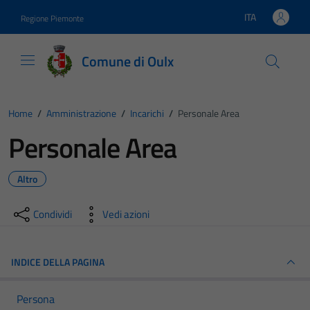
Vai ai contenuti
Vai al footer
ITA
Regione Piemonte
Lingua attiva:
Comune di Oulx
Home
/
Amministrazione
/
Incarichi
/
Personale Area
Personale Area
Altro
Condividi
Vedi azioni
INDICE DELLA PAGINA
Persona