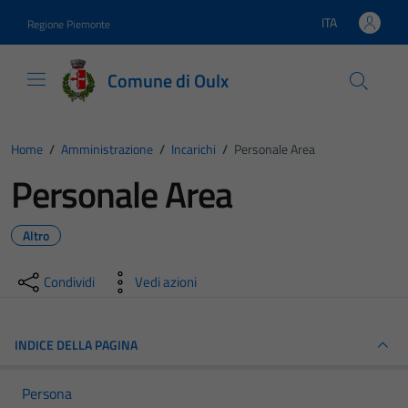
Vai ai contenuti
Vai al footer
ITA
Regione Piemonte
Lingua attiva:
Comune di Oulx
Home
/
Amministrazione
/
Incarichi
/
Personale Area
Personale Area
Altro
Condividi
Vedi azioni
INDICE DELLA PAGINA
Persona