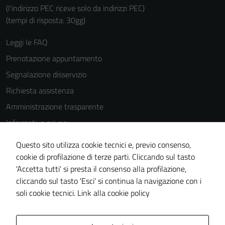
(l'indirizzo PEC riceve solo da indirizzi PEC)
(tempi di risposta: 30gg)
Leggi le FAQ
Tecnici
Prenotazione appuntamento
Questi cookie
Segnalazione disservizio
sono necessari
per il
Richiesta assistenza
funzionamento
Amministrazione trasparente
del sito e non
Informativa privacy
possono
essere
Cookie Policy
Questo sito utilizza cookie tecnici e, previo consenso,
disabilitati.
Note legali
cookie di profilazione di terze parti. Cliccando sul tasto
Questi cookie
'Accetta tutti' si presta il consenso alla profilazione,
Dichiarazione di accessibilità
non raccolgono
cliccando sul tasto 'Esci' si continua la navigazione con i
informazioni
Piano di miglioramento del sito
soli cookie tecnici.
Link alla cookie policy
personali.