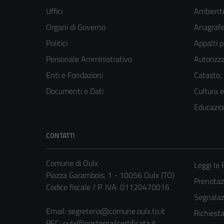
Uffici
Ambient
Organi di Governo
Anagrafe 
Politici
Appalti p
Personale Amministrativo
Autorizza
Enti e Fondazioni
Catasto,
Documenti e Dati
Cultura 
Educazio
CONTATTI
Comune di Oulx
Leggi le
Piazza Garambois, 1 - 10056 Oulx (TO)
Prenota
Codice fiscale / P. IVA: 01120470016
Segnalazi
Email:
segreteria@comune.oulx.to.it
Richiest
PEC:
oulx@postemailcertificata.it