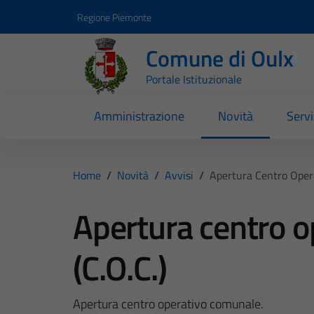
Vai ai contenuti
Vai al footer
Regione Piemonte
Comune di Oulx
Portale Istituzionale
Amministrazione
Novità
Servi
Home
/
Novità
/
Avvisi
/
Apertura Centro Opera
Apertura centro 
(C.O.C.)
Apertura centro operativo comunale.