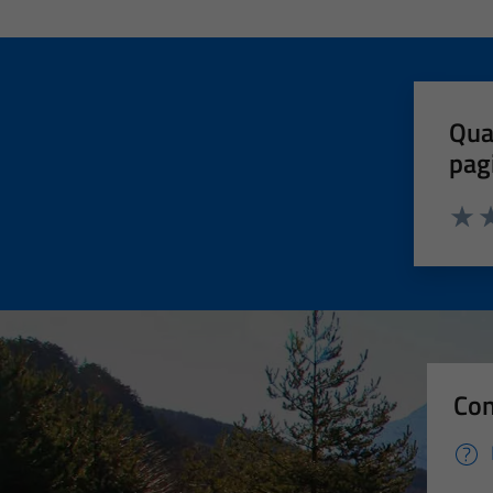
Qua
pag
Valut
Va
Con