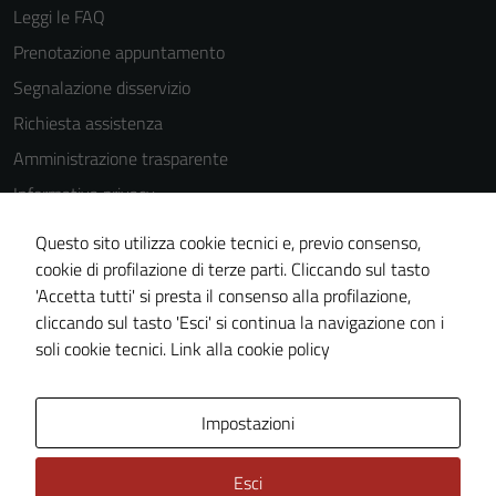
Leggi le FAQ
Prenotazione appuntamento
Segnalazione disservizio
Richiesta assistenza
Amministrazione trasparente
Informativa privacy
Cookie Policy
Questo sito utilizza cookie tecnici e, previo consenso,
Note legali
cookie di profilazione di terze parti. Cliccando sul tasto
'Accetta tutti' si presta il consenso alla profilazione,
Dichiarazione di accessibilità
cliccando sul tasto 'Esci' si continua la navigazione con i
Piano di miglioramento del sito
soli cookie tecnici.
Link alla cookie policy
Area Privata
Impostazioni
Esci