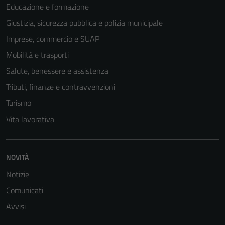
Educazione e formazione
Giustizia, sicurezza pubblica e polizia municipale
Tecnici
Imprese, commercio e SUAP
Questi cookie
Mobilità e trasporti
sono necessari
per il
Salute, benessere e assistenza
funzionamento
Tributi, finanze e contravvenzioni
del sito e non
Turismo
possono
essere
Vita lavorativa
disabilitati.
Questi cookie
non raccolgono
NOVITÀ
informazioni
Notizie
personali.
Comunicati
Avvisi