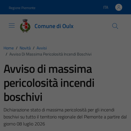
Vai ai contenuti
Vai al footer
ITA
Regione Piemonte
Lingua attiva:
Comune di Oulx
Home
/
Novità
/
Avvisi
/
Avviso Di Massima Pericolosità Incendi Boschivi
Avviso di massima
pericolosità incendi
boschivi
Dichiarazione stato di massima pericolosità per gli incendi
boschivi su tutto il territorio regionale del Piemonte a partire dal
giorno 08 luglio 2026