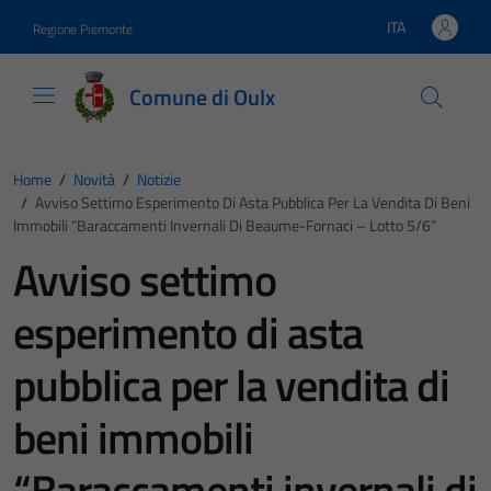
Vai ai contenuti
Vai al footer
ITA
Regione Piemonte
Lingua attiva:
Comune di Oulx
Home
/
Novità
/
Notizie
/
Avviso Settimo Esperimento Di Asta Pubblica Per La Vendita Di Beni
Immobili “Baraccamenti Invernali Di Beaume-Fornaci – Lotto 5/6”
Avviso settimo
esperimento di asta
pubblica per la vendita di
beni immobili
“Baraccamenti invernali di