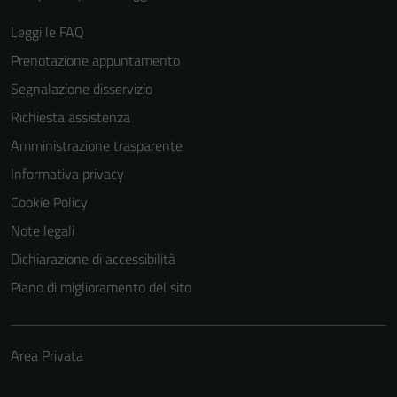
sono necessari
per il
Leggi le FAQ
funzionamento
Prenotazione appuntamento
del sito e non
Segnalazione disservizio
possono
essere
Richiesta assistenza
disabilitati.
Amministrazione trasparente
Questi cookie
Informativa privacy
non raccolgono
informazioni
Cookie Policy
personali.
Note legali
Dichiarazione di accessibilità
Piano di miglioramento del sito
Area Privata