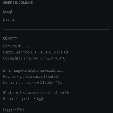
VIVERE IL COMUNE
Luoghi
Tecnici
Eventi
Questi cookie
sono necessari
per il
funzionamento
CONTATTI
del sito e non
Comune di Oulx
possono
Piazza Garambois, 1 - 10056 Oulx (TO)
essere
Codice fiscale / P. IVA: 01120470016
disabilitati.
Questi cookie
Email:
segreteria@comune.oulx.to.it
non raccolgono
PEC:
oulx@postemailcertificata.it
informazioni
Centralino unico: +39 0122831102
personali.
(l'indirizzo PEC riceve solo da indirizzi PEC)
(tempi di risposta: 30gg)
Leggi le FAQ