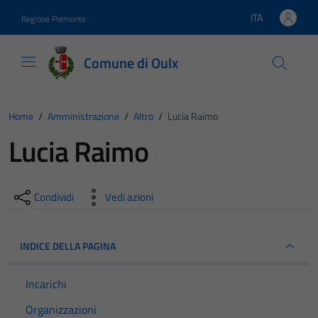
Vai ai contenuti
Vai al footer
ITA
Regione Piemonte
Lingua attiva:
Comune di Oulx
Home
/
Amministrazione
/
Altro
/
Lucia Raimo
Lucia Raimo
Condividi
Vedi azioni
INDICE DELLA PAGINA
Incarichi
Organizzazioni