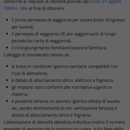
conforme ai requisiti di idoneità previsti dal
D.P.R. 31 agosto
1999 n. 394
al fine di ottenere:
il primo permesso di soggiorno per lavoro (visto d’ingresso
per lavoro);
il permesso di soggiorno UE per soggiornanti di lungo
periodo (ex carta di soggiorno);
il ricongiungimento familiare/coesione familiare.
L’alloggio è considerato idoneo se:
si trova in condizioni igienico sanitarie compatibili con
l’uso di abitazione;
è dotato di allacciamento idrico, elettrico e fognario;
gli impianti sono conformi alle normative vigenti in
materia;
è presente almeno un servizio igienico dotato di lavabo,
wc, aerato direttamente (o con ventilazione forzata) e
dotato di allacciamento idrico e fognario.
L’attestazione di idoneità abitativa individua inoltre il numero
massimo di persone che lo possono occupare, sulla base della