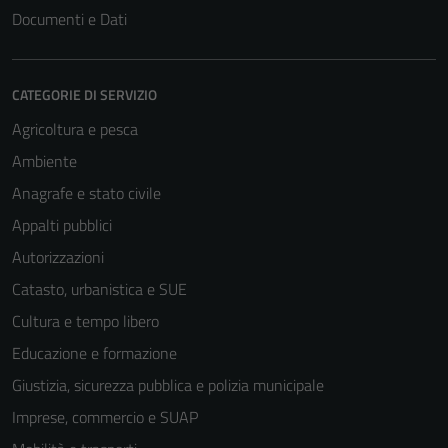
Tecnici
Documenti e Dati
Questi cookie
sono necessari
per il
CATEGORIE DI SERVIZIO
funzionamento
Agricoltura e pesca
del sito e non
possono
Ambiente
essere
Anagrafe e stato civile
disabilitati.
Appalti pubblici
Questi cookie
non raccolgono
Autorizzazioni
informazioni
Catasto, urbanistica e SUE
personali.
Cultura e tempo libero
Educazione e formazione
Giustizia, sicurezza pubblica e polizia municipale
Imprese, commercio e SUAP