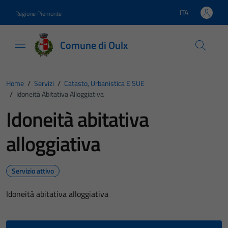
Vai ai contenuti
Vai al footer
ITA
Regione Piemonte
Lingua attiva:
Comune di Oulx
Home
/
Servizi
/
Catasto, Urbanistica E SUE
/
Idoneità Abitativa Alloggiativa
Idoneità abitativa
alloggiativa
Servizio attivo
Idoneità abitativa alloggiativa