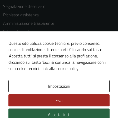
Segnalazione disservizio
Richiesta assistenza
Amministrazione trasparente
Informativa privacy
Cookie Policy
Questo sito utilizza cookie tecnici e, previo consenso,
Note legali
cookie di profilazione di terze parti. Cliccando sul tasto
'Accetta tutti' si presta il consenso alla profilazione,
Dichiarazione di accessibilità
cliccando sul tasto 'Esci' si continua la navigazione con i
Piano di miglioramento del sito
soli cookie tecnici.
Link alla cookie policy
Area Privata
Impostazioni
Esci
Accetta tutti
Credits: ©
Technical Design s.r.l.