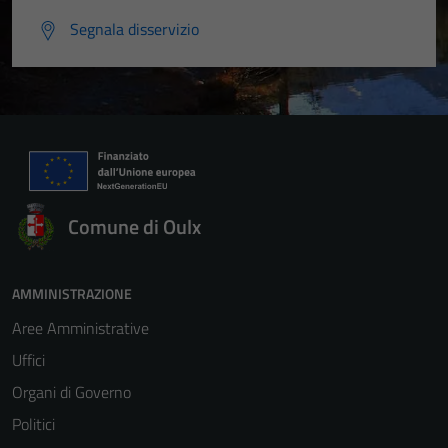
Segnala disservizio
Tecnici
Questi cookie
sono necessari
per il
funzionamento
del sito e non
possono
essere
Comune di Oulx
disabilitati.
Questi cookie
non raccolgono
AMMINISTRAZIONE
informazioni
Aree Amministrative
personali.
Uffici
Organi di Governo
Politici