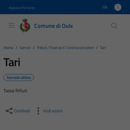
Vai ai contenuti
Vai al footer
ITA
Regione Piemonte
Lingua attiva:
Comune di Oulx
Home
/
Servizi
/
Tributi, Finanze E Contravvenzioni
/
Tari
Tari
Servizio attivo
Tassa Rifiuti
Condividi
Vedi azioni