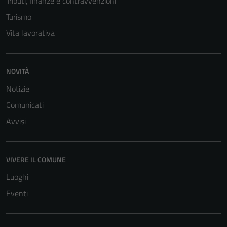
Tributi, finanze e contravvenzioni
Turismo
Vita lavorativa
NOVITÀ
Notizie
Tecnici
Comunicati
Questi cookie
Avvisi
sono necessari
per il
funzionamento
VIVERE IL COMUNE
del sito e non
Luoghi
possono
essere
Eventi
disabilitati.
Questi cookie
non raccolgono