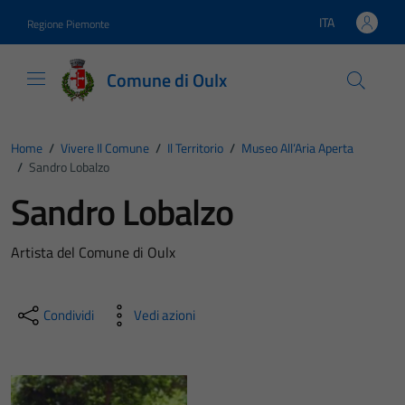
Vai ai contenuti
Vai al footer
ITA
Regione Piemonte
Lingua attiva:
Comune di Oulx
Home
/
Vivere Il Comune
/
Il Territorio
/
Museo All’Aria Aperta
/
Sandro Lobalzo
Sandro Lobalzo
Artista del Comune di Oulx
Condividi
Vedi azioni