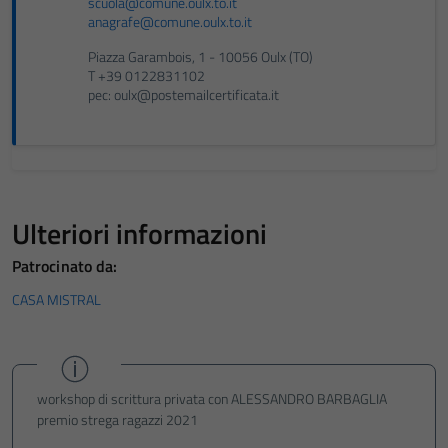
scuola@comune.oulx.to.it
anagrafe@comune.oulx.to.it
Piazza Garambois, 1 - 10056 Oulx (TO)
T +39 0122831102
pec: oulx@postemailcertificata.it
Ulteriori informazioni
Patrocinato da:
CASA MISTRAL
workshop di scrittura privata con ALESSANDRO BARBAGLIA
premio strega ragazzi 2021