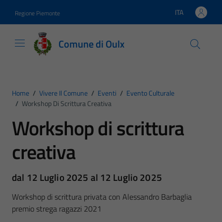
Vai ai contenuti
Vai al footer
ITA
Regione Piemonte
Lingua attiva:
Comune di Oulx
Home
/
Vivere Il Comune
/
Eventi
/
Evento Culturale
/
Workshop Di Scrittura Creativa
Workshop di scrittura
creativa
dal 12 Luglio 2025 al 12 Luglio 2025
Workshop di scrittura privata con Alessandro Barbaglia
premio strega ragazzi 2021