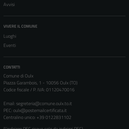
Avvisi
VIVERE IL COMUNE
Luoghi
Eventi
CONTATTI
Comune di Oulx
Piazza Garambois, 1 - 10056 Oulx (TO)
Codice fiscale / P. IVA: 01120470016
Email:
segreteria@comune.oulx.to.it
PEC:
oulx@postemailcertificata.it
Centralino unico: +39 0122831102
(l'indirizzo PEC riceve solo da indirizzi PEC)