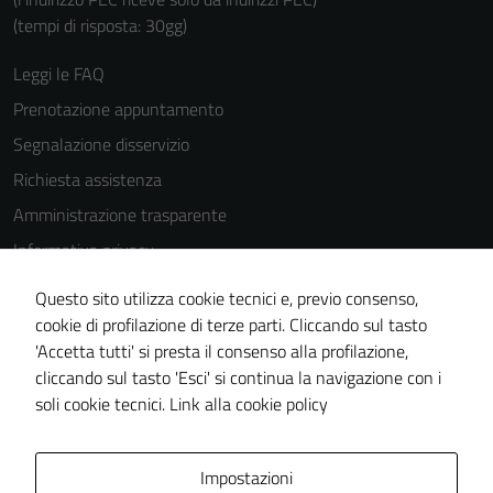
(tempi di risposta: 30gg)
Leggi le FAQ
Prenotazione appuntamento
Segnalazione disservizio
Richiesta assistenza
Amministrazione trasparente
Informativa privacy
Cookie Policy
Questo sito utilizza cookie tecnici e, previo consenso,
Note legali
cookie di profilazione di terze parti. Cliccando sul tasto
'Accetta tutti' si presta il consenso alla profilazione,
Dichiarazione di accessibilità
cliccando sul tasto 'Esci' si continua la navigazione con i
Piano di miglioramento del sito
soli cookie tecnici.
Link alla cookie policy
Area Privata
Impostazioni