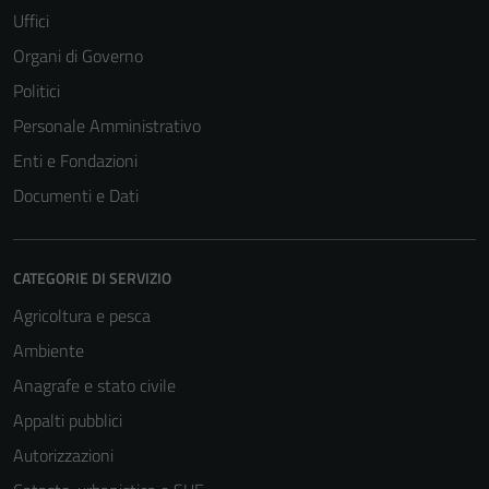
Uffici
Organi di Governo
Politici
Tecnici
Personale Amministrativo
Questi cookie
sono necessari
Enti e Fondazioni
per il
Documenti e Dati
funzionamento
del sito e non
possono
CATEGORIE DI SERVIZIO
essere
disabilitati.
Agricoltura e pesca
Questi cookie
Ambiente
non raccolgono
Anagrafe e stato civile
informazioni
personali.
Appalti pubblici
Autorizzazioni