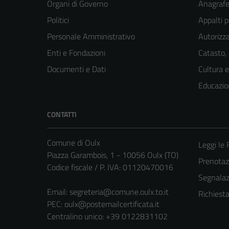
Organi di Governo
Anagrafe 
Politici
Appalti p
Personale Amministrativo
Autorizza
Enti e Fondazioni
Catasto,
Documenti e Dati
Cultura 
Educazio
CONTATTI
Comune di Oulx
Leggi le
Piazza Garambois, 1 - 10056 Oulx (TO)
Prenota
Codice fiscale / P. IVA: 01120470016
Segnalazi
Email:
segreteria@comune.oulx.to.it
Richiest
PEC:
oulx@postemailcertificata.it
Centralino unico: +39 0122831102