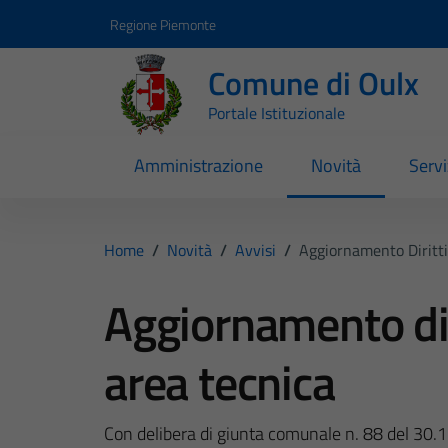
Vai ai contenuti
Vai al footer
Regione Piemonte
Comune di Oulx
Portale Istituzionale
Amministrazione
Novità
Servi
Home
/
Novità
/
Avvisi
/
Aggiornamento Diritti
Aggiornamento diri
area tecnica
Con delibera di giunta comunale n. 88 del 30.12.