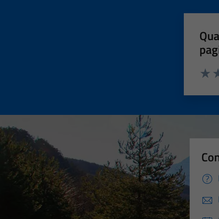
Qua
pag
Valut
Va
Con