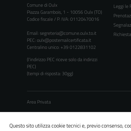
Comune di Oulx
Leggi le
Piazza Garambois, 1 - 10056 Oulx (TO)
Prenota
Codice fiscale / P. IVA: 01120470016
Segnalazi
Email:
segreteria@comune.oulx.to.it
Richiest
PEC:
oulx@postemailcertificata.it
Centralino unico: +39 0122831102
(l'indirizzo PEC riceve solo da indirizzi
PEC)
(tempi di risposta: 30gg)
Area Privata
Questo sito utilizza cookie tecnici e, previo consenso, coo