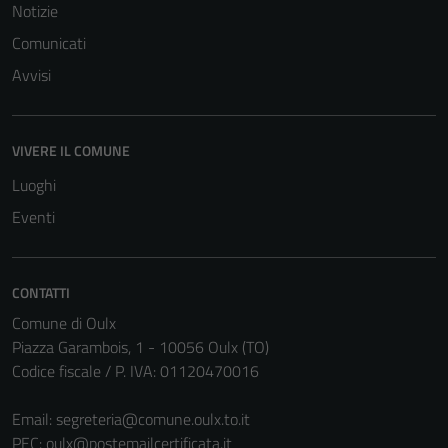
Notizie
Comunicati
Avvisi
VIVERE IL COMUNE
Luoghi
Eventi
CONTATTI
Comune di Oulx
Tecnici
Piazza Garambois, 1 - 10056 Oulx (TO)
Codice fiscale / P. IVA: 01120470016
Questi cookie
sono necessari
Email:
segreteria@comune.oulx.to.it
per il
PEC:
oulx@postemailcertificata.it
funzionamento