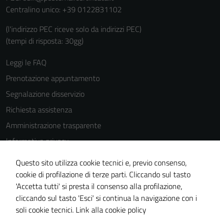
Centralino unico: +39 0122831102
del sito e non
possono
(l'indirizzo PEC riceve solo da indirizzi PEC)
essere
(tempi di risposta: 30gg)
disabilitati.
Questi cookie
Leggi le FAQ
non raccolgono
Prenotazione appuntamento
informazioni
personali.
Segnalazione disservizio
Richiesta assistenza
Amministrazione trasparente
Informativa privacy
Cookie Policy
Questo sito utilizza cookie tecnici e, previo consenso,
Note legali
cookie di profilazione di terze parti. Cliccando sul tasto
'Accetta tutti' si presta il consenso alla profilazione,
Dichiarazione di accessibilità
cliccando sul tasto 'Esci' si continua la navigazione con i
Piano di miglioramento del sito
soli cookie tecnici.
Link alla cookie policy