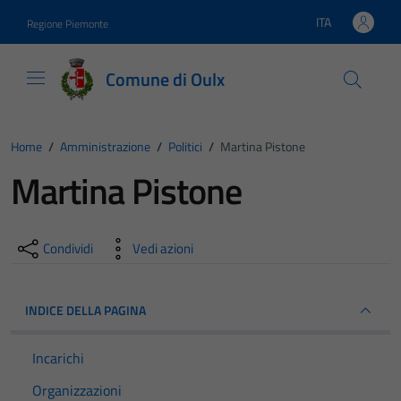
Vai ai contenuti
Vai al footer
ITA
Regione Piemonte
Lingua attiva:
Comune di Oulx
Home
/
Amministrazione
/
Politici
/
Martina Pistone
Martina Pistone
Condividi
Vedi azioni
INDICE DELLA PAGINA
Incarichi
Organizzazioni