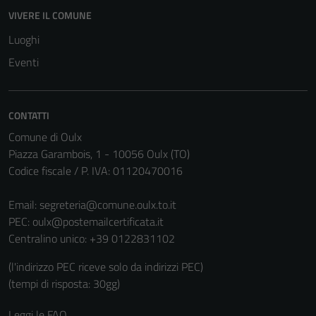
VIVERE IL COMUNE
Luoghi
Tecnici
Questi cookie
Eventi
sono necessari
per il
funzionamento
CONTATTI
del sito e non
Comune di Oulx
possono
Piazza Garambois, 1 - 10056 Oulx (TO)
essere
Codice fiscale / P. IVA: 01120470016
disabilitati.
Questi cookie
Email:
segreteria@comune.oulx.to.it
non raccolgono
PEC:
oulx@postemailcertificata.it
informazioni
Centralino unico: +39 0122831102
personali.
(l'indirizzo PEC riceve solo da indirizzi PEC)
(tempi di risposta: 30gg)
Leggi le FAQ