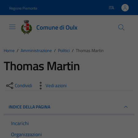
Vai ai contenuti
Vai al footer
ITA
Regione Piemonte
Lingua attiva:
Comune di Oulx
Home
/
Amministrazione
/
Politici
/
Thomas Martin
Thomas Martin
Condividi
Vedi azioni
INDICE DELLA PAGINA
Incarichi
Organizzazioni