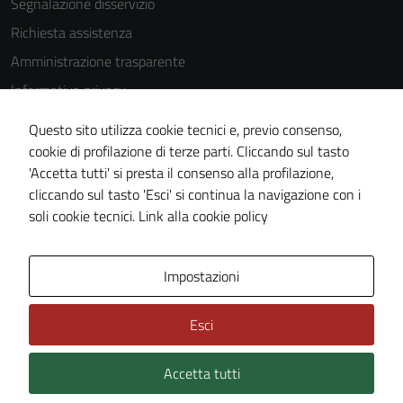
Segnalazione disservizio
Richiesta assistenza
Amministrazione trasparente
Informativa privacy
Cookie Policy
Questo sito utilizza cookie tecnici e, previo consenso,
Note legali
cookie di profilazione di terze parti. Cliccando sul tasto
'Accetta tutti' si presta il consenso alla profilazione,
Dichiarazione di accessibilità
cliccando sul tasto 'Esci' si continua la navigazione con i
Piano di miglioramento del sito
soli cookie tecnici.
Link alla cookie policy
Area Privata
Impostazioni
Esci
Accetta tutti
Credits: ©
Technical Design s.r.l.