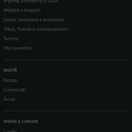
Imprese, commercio e SUAP
Mobilità e trasporti
Salute, benessere e assistenza
Tributi, finanze e contravvenzioni
Turismo
Vita lavorativa
NOVITÀ
Tecnici
Notizie
Questi cookie
sono necessari
Comunicati
per il
Avvisi
funzionamento
del sito e non
possono
VIVERE IL COMUNE
essere
Luoghi
disabilitati.