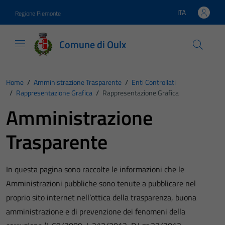
Vai ai contenuti
Vai al footer
ITA
Regione Piemonte
Lingua attiva:
Comune di Oulx
Home
/
Amministrazione Trasparente
/
Enti Controllati
/
Rappresentazione Grafica
/
Rappresentazione Grafica
Amministrazione
Trasparente
In questa pagina sono raccolte le informazioni che le
Amministrazioni pubbliche sono tenute a pubblicare nel
proprio sito internet nell’ottica della trasparenza, buona
amministrazione e di prevenzione dei fenomeni della