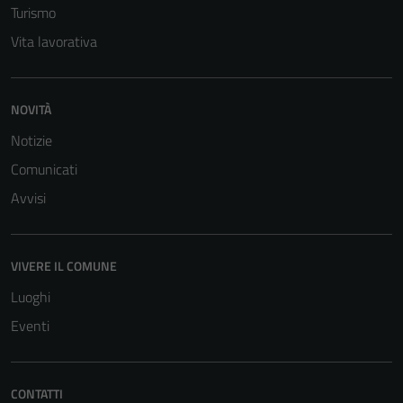
Turismo
Vita lavorativa
NOVITÀ
Notizie
Comunicati
Tecnici
Avvisi
Questi cookie
sono necessari
per il
funzionamento
VIVERE IL COMUNE
del sito e non
Luoghi
possono
Eventi
essere
disabilitati.
Questi cookie
non raccolgono
CONTATTI