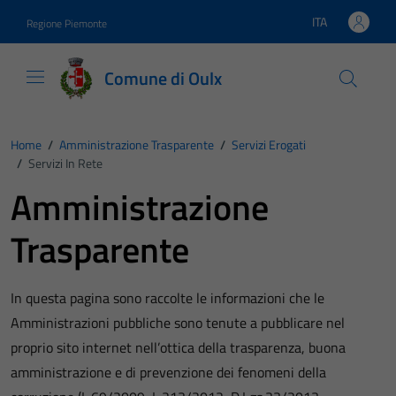
Vai ai contenuti
Vai al footer
ITA
Regione Piemonte
Lingua attiva:
Comune di Oulx
Home
/
Amministrazione Trasparente
/
Servizi Erogati
/
Servizi In Rete
Amministrazione
Trasparente
In questa pagina sono raccolte le informazioni che le
Amministrazioni pubbliche sono tenute a pubblicare nel
proprio sito internet nell’ottica della trasparenza, buona
amministrazione e di prevenzione dei fenomeni della