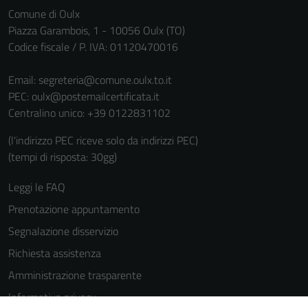
informazioni
Comune di Oulx
personali.
Piazza Garambois, 1 - 10056 Oulx (TO)
Codice fiscale / P. IVA: 01120470016
Email:
segreteria@comune.oulx.to.it
PEC:
oulx@postemailcertificata.it
Centralino unico: +39 0122831102
(l'indirizzo PEC riceve solo da indirizzi PEC)
(tempi di risposta: 30gg)
Leggi le FAQ
Prenotazione appuntamento
Segnalazione disservizio
Richiesta assistenza
Amministrazione trasparente
Informativa privacy