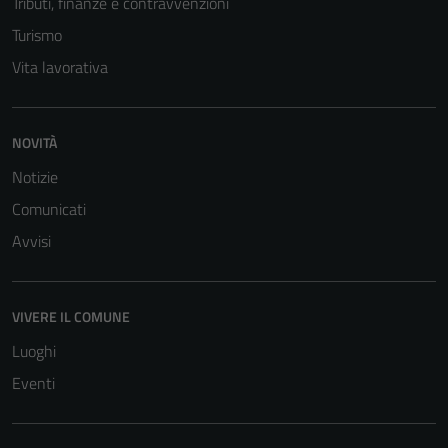
Tributi, finanze e contravvenzioni
Turismo
Vita lavorativa
NOVITÀ
Notizie
Tecnici
Comunicati
Questi cookie
Avvisi
sono necessari
per il
funzionamento
VIVERE IL COMUNE
del sito e non
possono
Luoghi
essere
Eventi
disabilitati.
Questi cookie
non raccolgono