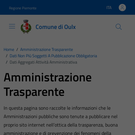
Vai ai contenuti
Vai al footer
ITA
Regione Piemonte
Lingua attiva:
Comune di Oulx
Home
/
Amministrazione Trasparente
/
Dati Non Più Soggetti A Pubblicazione Obbligatoria
/
Dati Aggregati Attività Amministrativa
Amministrazione
Trasparente
In questa pagina sono raccolte le informazioni che le
Amministrazioni pubbliche sono tenute a pubblicare nel
proprio sito internet nell’ottica della trasparenza, buona
amministrazione e di prevenzione dei fenomeni della