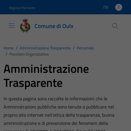
Vai ai contenuti
Vai al footer
ITA
Regione Piemonte
Lingua attiva:
Comune di Oulx
Home
/
Amministrazione Trasparente
/
Personale
/
Posizioni Organizzative
Amministrazione
Trasparente
In questa pagina sono raccolte le informazioni che le
Amministrazioni pubbliche sono tenute a pubblicare nel
proprio sito internet nell’ottica della trasparenza, buona
amministrazione e di prevenzione dei fenomeni della