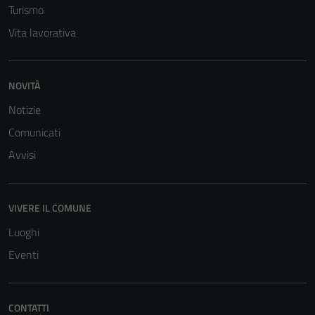
Turismo
Vita lavorativa
NOVITÀ
Notizie
Comunicati
Tecnici
Avvisi
Questi cookie
sono necessari
per il
funzionamento
VIVERE IL COMUNE
del sito e non
Luoghi
possono
Eventi
essere
disabilitati.
Questi cookie
non raccolgono
CONTATTI