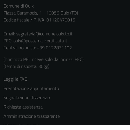
informazioni
Comune di Oulx
personali.
Piazza Garambois, 1 - 10056 Oulx (TO)
Codice fiscale / P. IVA: 01120470016
Email:
segreteria@comune.oulx.to.it
PEC:
oulx@postemailcertificata.it
Centralino unico: +39 0122831102
(l'indirizzo PEC riceve solo da indirizzi PEC)
(tempi di risposta: 30gg)
Leggi le FAQ
Prenotazione appuntamento
Segnalazione disservizio
Richiesta assistenza
Amministrazione trasparente
Informativa privacy