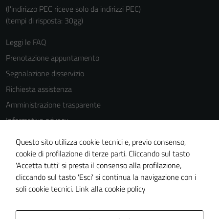
(l'indirizzo PEC riceve solo da indirizzi PEC)
(tempi di risposta: 30gg)
Leggi le FAQ
Prenotazione appuntamento
Segnalazione disservizio
Richiesta assistenza
Amministrazione trasparente
Informativa privacy
Cookie Policy
Questo sito utilizza cookie tecnici e, previo consenso,
Note legali
cookie di profilazione di terze parti. Cliccando sul tasto
'Accetta tutti' si presta il consenso alla profilazione,
Dichiarazione di accessibilità
cliccando sul tasto 'Esci' si continua la navigazione con i
Piano di miglioramento del sito
soli cookie tecnici.
Link alla cookie policy