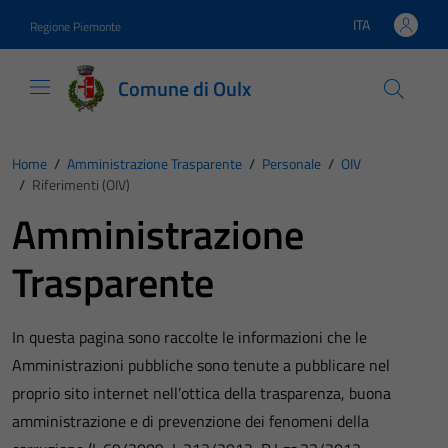
Vai ai contenuti
Vai al footer
ITA
Regione Piemonte
Lingua attiva:
Comune di Oulx
Home
/
Amministrazione Trasparente
/
Personale
/
OIV
/
Riferimenti (OIV)
Amministrazione
Trasparente
In questa pagina sono raccolte le informazioni che le
Amministrazioni pubbliche sono tenute a pubblicare nel
proprio sito internet nell’ottica della trasparenza, buona
amministrazione e di prevenzione dei fenomeni della