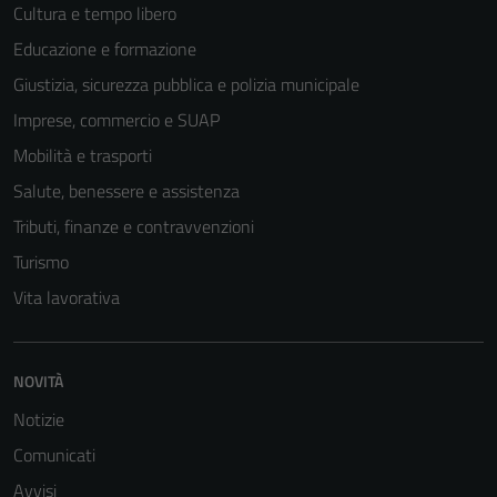
Cultura e tempo libero
Educazione e formazione
Giustizia, sicurezza pubblica e polizia municipale
Tecnici
Questi cookie
Imprese, commercio e SUAP
sono necessari
Mobilità e trasporti
per il
Salute, benessere e assistenza
funzionamento
del sito e non
Tributi, finanze e contravvenzioni
possono
Turismo
essere
Vita lavorativa
disabilitati.
Questi cookie
non raccolgono
NOVITÀ
informazioni
personali.
Notizie
Comunicati
Avvisi