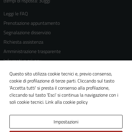
(tempi di risposta: 30gg)
Leggi le FAQ
Prenotazione appuntamento
Segnalazione disservizio
Richiesta assistenza
Amministrazione trasparente
Informativa privacy
Cookie Policy
Questo sito utilizza cookie tecnici e, previo consenso,
Note legali
cookie di profilazione di terze parti. Cliccando sul tasto
'Accetta tutti' si presta il consenso alla profilazione,
Dichiarazione di accessibilità
cliccando sul tasto 'Esci' si continua la navigazione con i
Piano di miglioramento del sito
soli cookie tecnici.
Link alla cookie policy
Area Privata
Impostazioni