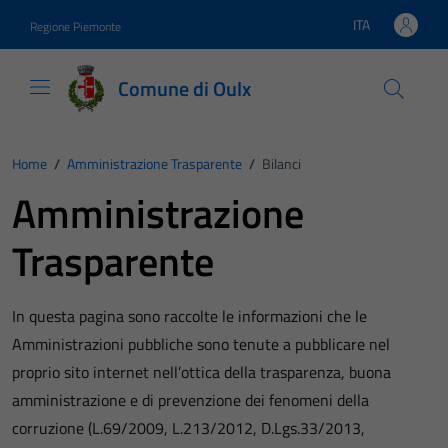
Vai ai contenuti
Vai al footer
ITA
Regione Piemonte
Lingua attiva:
Comune di Oulx
Home
/
Amministrazione Trasparente
/
Bilanci
Amministrazione
Trasparente
In questa pagina sono raccolte le informazioni che le
Amministrazioni pubbliche sono tenute a pubblicare nel
proprio sito internet nell’ottica della trasparenza, buona
amministrazione e di prevenzione dei fenomeni della
corruzione (L.69/2009, L.213/2012, D.Lgs.33/2013,