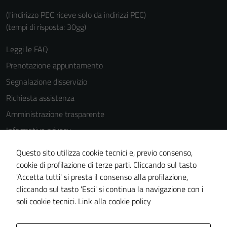
(l'indirizzo PEC riceve solo da indirizzi PEC)
(tempi di risposta: 30gg)
Leggi le FAQ
Prenotazione appuntamento
Segnalazione disservizio
Richiesta assistenza
Amministrazione trasparente
Informativa privacy
Cookie Policy
Questo sito utilizza cookie tecnici e, previo consenso,
Note legali
cookie di profilazione di terze parti. Cliccando sul tasto
'Accetta tutti' si presta il consenso alla profilazione,
Dichiarazione di accessibilità
cliccando sul tasto 'Esci' si continua la navigazione con i
Piano di miglioramento del sito
soli cookie tecnici.
Link alla cookie policy