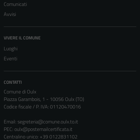
del sito e non
Comunicati
possono
Avvisi
essere
disabilitati.
Questi cookie
VIVERE IL COMUNE
non raccolgono
informazioni
Luoghi
personali.
Eventi
CONTATTI
Comune di Oulx
Piazza Garambois, 1 - 10056 Oulx (TO)
Codice fiscale / P. IVA: 01120470016
Email:
segreteria@comune.oulx.to.it
PEC:
oulx@postemailcertificata.it
Centralino unico: +39 0122831102